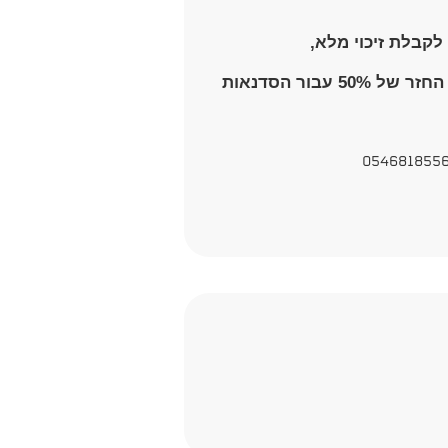
(בהינתן ולא ניתן להגיע לכל הסדנאות, יינתן החזר של 50% עבור הסדנאות