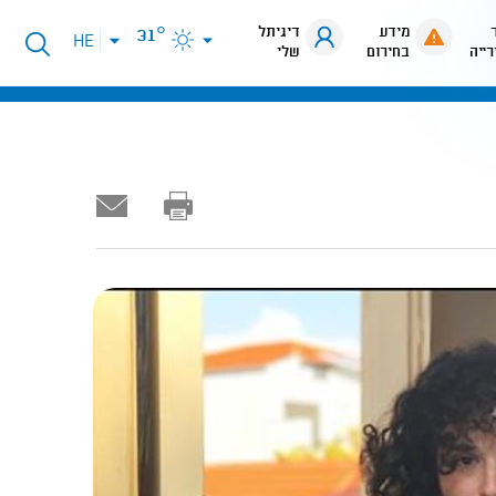
מידע
דיגיתל
31°
פתיחת
HE
רייה
בחירום
שלי
תפריט
שפות