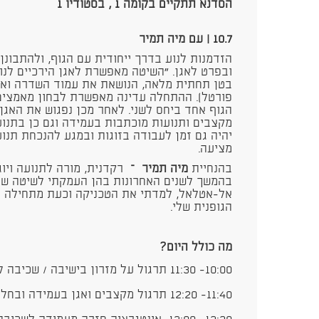
הסדנא תתקיים בקומה 1 , בסטודיו 1
10.7 | עם מיה תמיר
הזדמנות לנוע בדרך ייחודית עם הגוף, ולהתבונן
ובפרט לאגן. ״השיטה מאפשרת לאגן הירכיים לנו
בטן תחתית מלאה, הנושאת את עמוד השדרה ואת 
פורטל). ההתחלה עדינה מאפשרת לבחון מאמצים 
הגוף אחד ביחס לשני. לאחר מכן נפגוש את האגן 
מקצבים ותנועות מוכתבות בעמידה וגם כן בתנוע
יהיה גם זמן לעבודה בזוגות ובמגע להנכחת תנו
מציעה.
בהנחיית
מיה תמיר
–
רקדנית, מורה לתנועה ויו
בהמשך לשנים האחרונות בהן העמקתי לשיטה של 
אל-אטלאל, למדתי את הטכניקה וכעת מתחילה ל
הגופנית שלי.
מה כולל היום?
10:00- 11:30 תרגול על מזרון בישיבה / שכיבה לתוך תנועה חופשית
11:40- 12:20 תרגול מקצבים ואגן בעמידה ובחלל