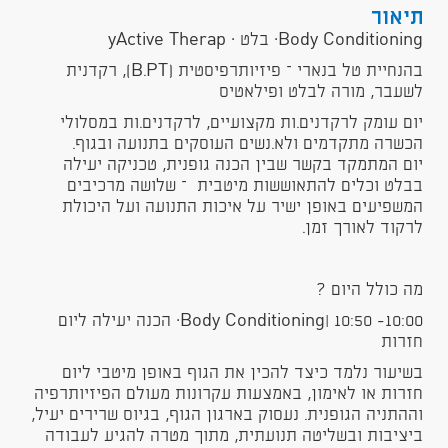
תיאור
Body Conditioning· בלט · yActive Therap
בהנחיית טל בנארי – פיזיותרפיסטית (B.PT), רקדנית
לשעבר, מורה לבלט ופילאטיס
יום עומק לרקדנים.ות מקצועיים, לרקדנים.ות במסלולי
הכשרה מתקדמים ולא.נשים העוסקים בתנועה ובגוף.
יום המתמקד בקשר שבין הכנה גופנית, טכניקה יעילה
בבלט וכלים להתאוששות מיטבית – שלושה מרכיבים
המשפיעים באופן ישיר על איכות התנועה ועל היכולת
לרקוד לאורך זמן.
? מה כולל היום
10:00- 10:50 |Body Conditioning· הכנה יעילה ליום
חזרות
בשיעור נלמד כיצד להכין את הגוף באופן מיטבי ליום
חזרות או לאימון, באמצעות עקרונות מעולם הפיזיותרפיה
וההתניה הגופנית. נעסוק בארגון הגוף, בגיוס שרירים יעיל,
ביציבות ובשליטה תנועתית, מתוך מטרה להגיע לעבודה