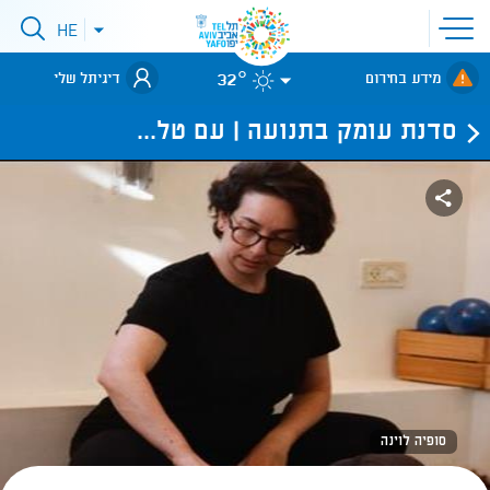
פתיחת
HE
פתיחת
תפריט
תפריט
שפות
לאתר עיריית
אתר
32°
מידע בחירום
דיגיתל שלי
תל-אביב
סדנת עומק בתנועה | עם טל...
סופיה לוינה