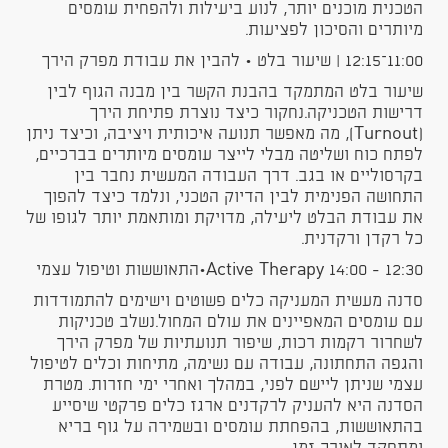
הטכנית מוכנים יותר, לנוע ביעילות ולהפחית עומסים
מיותרים והסיכון לפציעות.
11:00–12:15 | שיעור בלט • להבין את עבודת מפרק הירך
שיעור בלט המתמקד בהבנת הקשר בין מבנה הגוף לבין
דרישות הטכניקה.נחקור כיצד נוצרת פתיחת הירך
(Turnout), מה מאפשר תנועה איכותית ויציבה, וכיצד ניתן
לפתח כוח ושליטה מבלי לייצר עומסים מיותרים בברכיים,
בקרסוליים או בגב. דרך העבודה המעשית נחבר בין
התחושה הפנימית לבין הדיוק הטכני, ונלמד כיצד להפוך
את עבודת הבלט ליעילה, מדויקת ומותאמת יותר לגופו של
כל רקדן ורקדנית.
12:30 - 14:00 Active Therapy•התאוששות וטיפול עצמי
סדנה מעשית המעניקה כלים פשוטים וישימים להתמודדות
עם עומסים המאפיינים את עולם המחול.נשלב טכניקות
לשחרור רקמות רכות, שיפור תנועתיות של מפרק הירך
והגפה התחתונה, עבודה עם נשימה, מתיחות וכלים לטיפול
עצמי שניתן ליישם לפני, במהלך ואחרי ימי חזרות. מטרת
הסדנה היא להעניק לרקדנים ארגז כלים פרקטי שיסייע
בהתאוששות, בהפחתת עומסים ובשמירה על גוף בריא