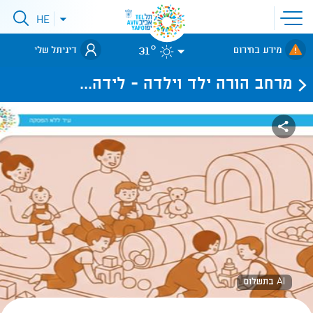
פתיחת
HE
פתיחת
תפריט
תפריט
שפות
לאתר עיריית
אתר
31°
מידע בחירום
דיגיתל שלי
תל-אביב
מרחב הורה ילד וילדה - לידה...
AI בתשלום