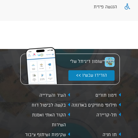
הנגשה פיזית
יישומון דיגיתל שלי
הורידו עכשיו >>
זימון תורים
העיר והעירייה
חילופי מחזיקים בארנונה
בקשה לביטול דוח
תל-קריירה
הקוד האתי ואמנת
השירות
תו חניה
שקיפות ושיתוף ציבור