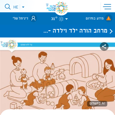
פתיחת
HE
פתיחת
תפריט
תפריט
שפות
לאתר עיריית
אתר
31°
מידע בחירום
דיגיתל שלי
תל-אביב
מרחב הורה ילד וילדה -...
AI בתשלום