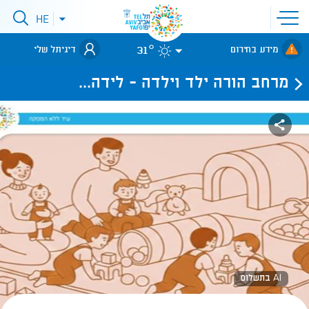
פתיחת
HE
פתיחת
תפריט
תפריט
שפות
לאתר עיריית
אתר
31°
מידע בחירום
דיגיתל שלי
תל-אביב
מרחב הורה ילד וילדה - לידה...
AI בתשלום