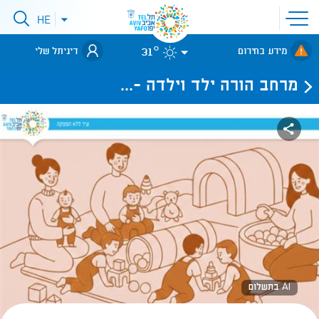
פתיחת
HE
פתיחת
תפריט
תפריט
שפות
לאתר עיריית
אתר
31°
מידע בחירום
דיגיתל שלי
תל-אביב
מרחב הורה ילד וילדה -...
AI בתשלום