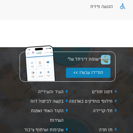
הנגשה פיזית
יישומון דיגיתל שלי
הורידו עכשיו >>
זימון תורים
העיר והעירייה
חילופי מחזיקים בארנונה
בקשה לביטול דוח
תל-קריירה
הקוד האתי ואמנת
השירות
תו חניה
שקיפות ושיתוף ציבור