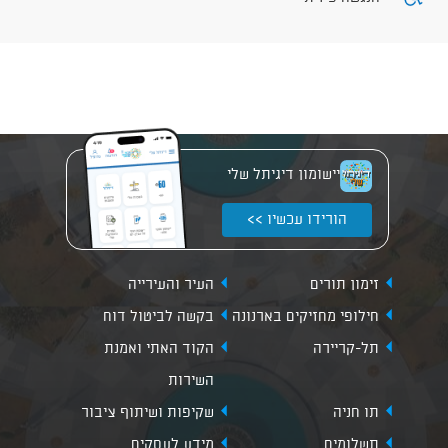
יישומון דיגיתל שלי
הורידו עכשיו >>
זימון תורים
העיר והעירייה
חילופי מחזיקים בארנונה
בקשה לביטול דוח
תל-קריירה
הקוד האתי ואמנת
השירות
תו חניה
שקיפות ושיתוף ציבור
תשלומים
מידע לעסקים