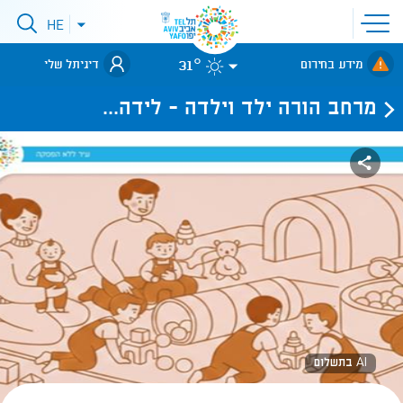
פתיחת
HE
פתיחת
תפריט
תפריט
שפות
לאתר עיריית
אתר
31°
מידע בחירום
דיגיתל שלי
תל-אביב
מרחב הורה ילד וילדה - לידה...
AI בתשלום