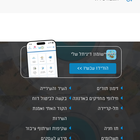
יישומון דיגיתל שלי
הורידו עכשיו >>
זימון תורים
העיר והעירייה
חילופי מחזיקים בארנונה
בקשה לביטול דוח
תל-קריירה
הקוד האתי ואמנת
השירות
תו חניה
שקיפות ושיתוף ציבור
תשלומים
מידע לעסקים