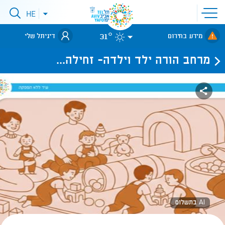
פתיחת
HE
פתיחת
תפריט
תפריט
שפות
לאתר עיריית
אתר
31°
מידע בחירום
דיגיתל שלי
תל-אביב
מרחב הורה ילד וילדה- זחילה...
AI בתשלום