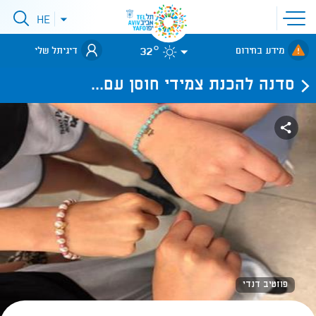
פתיחת
HE
פתיחת
תפריט
תפריט
שפות
לאתר עיריית
אתר
32°
מידע בחירום
דיגיתל שלי
תל-אביב
סדנה להכנת צמידי חוסן עם...
פוזטיב דנדי