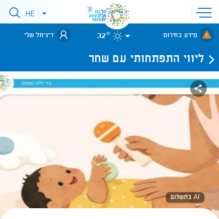
פתיחת
HE
פתיחת
תפריט
תפריט
שפות
לאתר עיריית
אתר
32°
מידע בחירום
דיגיתל שלי
תל-אביב
ליווי התפתחותי עם שחר
AI בתשלום