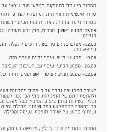
הסדנה מיועדת לתינוקות בגילאי חודש וחצי עד 
סדנה אינטימית וחווייתית המיועדת לעד 8 זוגות של הורה ותינוק
בסדנה נלמד בהדרגה את תנועות העיסוי השונות:
05.08-מפגש ראשון: הכרות, מתן ידע תאורטי ע
רגליים
12.08- מפגש שני: עיסוי בטן, דרכים להקלה ו
וכיוצא בזה.
19.08- מפגש שלישי: עיסוי ידיים ועיסוי חזה
26.08- מפגש רביעי: עיסוי גב, חשיבות השכיבה על הבטן
02.09- מפגש חמישי: עיסוי ראש ופנים, חזרה על רצף העיסוי השלם וסיכום הסדנה
לאורך המפגשים נדבר על חשיבות ויתרונות העיס
ולהתפתחותם של התינוקות. מתי הכי נכון לעסו
וכללי בטיחות בזמן ביצוע העיסוי. בכל מפגש נע
כה במטרה להתמקצע כמה שיותר. תחילת וסיום 
ושיתוף בדגש על אוירה תומכת, נעימה ומכילה.
הסדנה בהנחיית שחר ארליך, מרפאה בעיסוק ומד