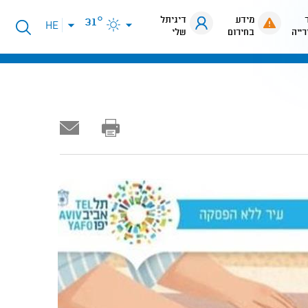
מידע
דיגיתל
31°
פתיחת
HE
רייה
בחירום
שלי
תפריט
שפות