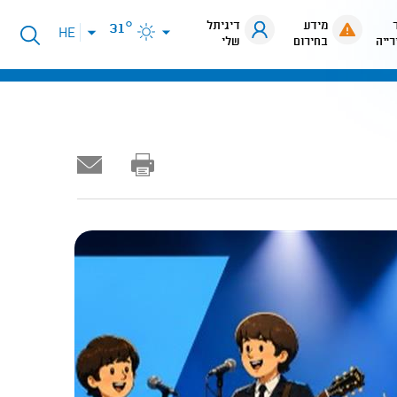
מידע
דיגיתל
31°
פתיחת
HE
רייה
בחירום
שלי
תפריט
שפות