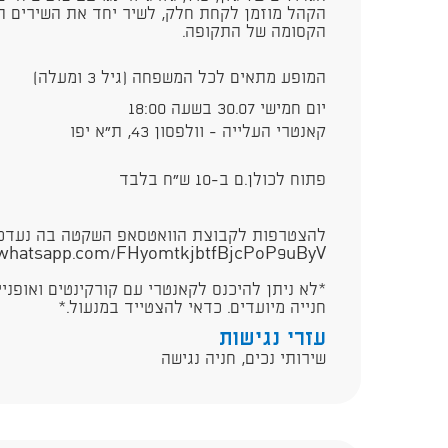
הקהל מוזמן לקחת חלק, לשיר יחד את השירים המ
הקסומה של התקופה.
המופע מתאים לכל המשפחה (גיל 3 ומעלה)
יום חמישי 30.07 בשעה 18:00
קאנטרי העלייה - וולפסון 43, ת״א יפו
פתוח לכולן.ם ב-10 ש״ח בלבד
להצטרפות לקבוצת הוואטסאפ השקטה בה נעדכן 
t.whatsapp.com/FHyomtkjbtfBjcPoP9uByV
*לא ניתן להיכנס לקאנטרי עם קורקינטים ואופניי
חנייה מיועדים. כדאי להצטייד במנעול.*
עזרי נגישות
שירותי נכים, חניה נגישה