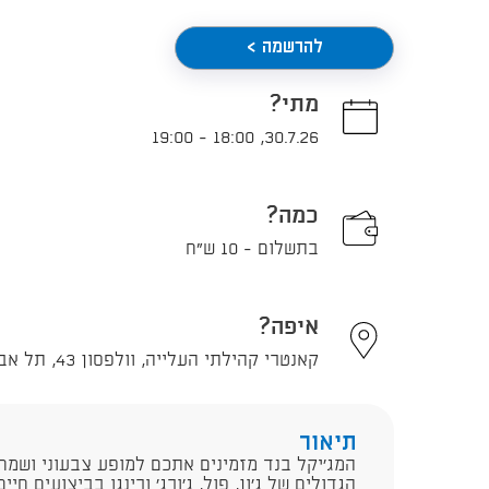
להרשמה >
מתי?
19:00
-
18:00
,
30.7.26
כמה?
בתשלום - 10 ש"ח
איפה?
קאנטרי קהילתי העלייה, וולפסון 43, תל אביב - יפו
תיאור
המג'יקל בנד מזמינים אתכם למופע צבעוני ושמ
הגדולים של ג'ון, פול, ג'ורג' ורינגו בביצועים חי