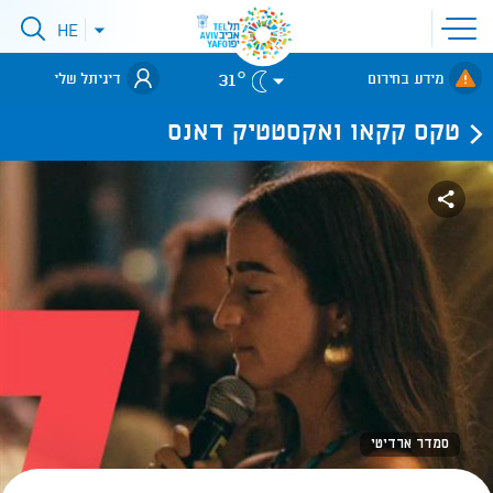
פתיחת
HE
פתיחת
תפריט
תפריט
שפות
לאתר עיריית
אתר
31°
מידע בחירום
דיגיתל שלי
תל-אביב
טקס קקאו ואקסטטיק דאנס
סמדר ארדיטי