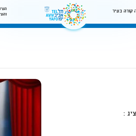
העיר
 קורה בעיר
והעי
לאתר עיריית תל-אביב
יג :