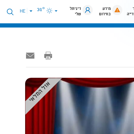
מידע
דיגיתל
31°
פתיחת
HE
רייה
בחירום
שלי
תפריט
שפות
אזל המלאי