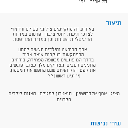
תל אביב - יפו
תיאור
"באירוע זה מתקיימים צילומי סטילס ווידאו
לצרכי תיעוד, יחסי ציבור ופרסום במדיות
הדיגיטליות השונות וכן במדיה המודפסת
אסף הפיראט והילדים יוצאים למסע
הרפתקאות בעקבות אוצר אבוד.
בדרך הם פוגשים מכשפה מפחידה, בורחים
מתנינים רעבים, מצחיקים מלך עצוב ופוגשים
את קפטן הוק האיום שגם מחפש את המטמון.
מי יגיע ראשון??
מציג- אסף אלברשטיין- תיאטרון קמגולם- הצגות לילדים
סקרנים
עזרי נגישות