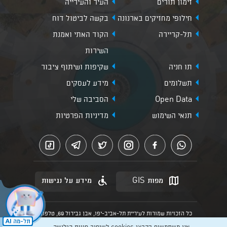
זימון תורים
העיר והעירייה
חילופי מחזיקים בארנונה
בקשה לביטול דוח
תל-קריירה
הקוד האתי ואמנת
השירות
תו חניה
שקיפות ושיתוף ציבור
תשלומים
מידע לעסקים
Open Data
הסביבה שלי
תנאי השימוש
מדיניות הפרטיות
מפות GIS
מידע על נגישות
כל הזכויות שמורות לעיריית תל-אביב-יפו, אבן גבירול 69, טלפון:
3013* מהנייד. האתר מספק מידע כללי בלבד.