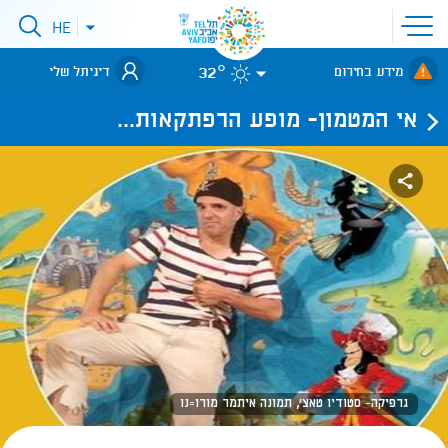
פתיחת
HE
פתיחת
תפריט
תפריט
שפות
לאתר עיריית
אתר
32°
מידע בחירום
דיגיתל שלי
תל-אביב
אי המטמון- מופע הרפתקאות...
גרפיקה- סטודיו טאצ', תמונה איתמר מורו=נו