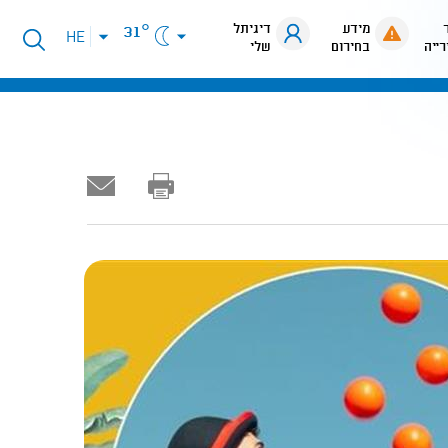
מידע
דיגיתל
31°
פתיחת
HE
רייה
בחירום
שלי
תפריט
שפות