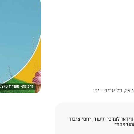
גרפיקה- סטודיו טאצ',
פו
וידאו לצרכי תיעוד, יחסי ציבור
המודפסת
"