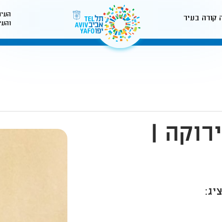
העיר
 קורה בעיר
והעי
לאתר עיריית תל-אביב
רוקה |
יג: