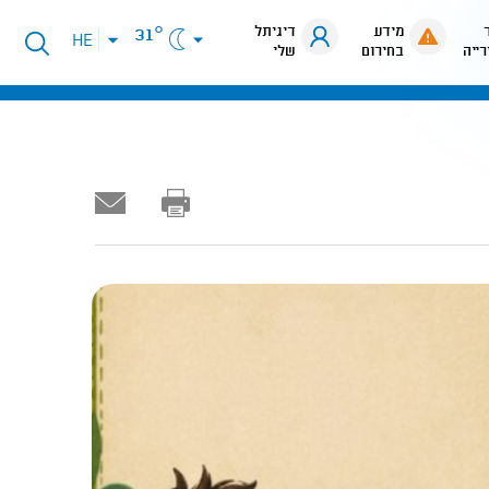
מידע
דיגיתל
31°
פתיחת
HE
רייה
בחירום
שלי
תפריט
שפות