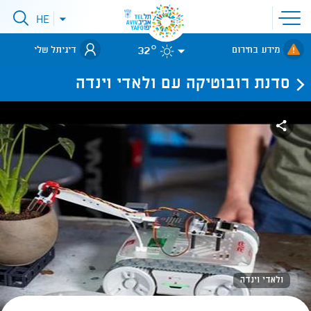
פתיחת
HE
פתיחת
תפריט
תפריט
שפות
לאתר עיריית
אתר
32°
מידע בחירום
דיגיתל שלי
תל-אביב
סדנת רובוטיקה עם ולאדי וינדה
ולאדי וינדה