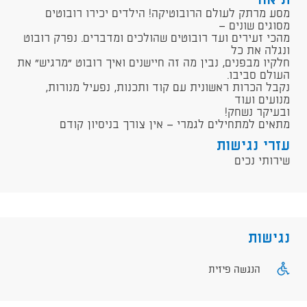
תיאור
מסע מרתק לעולם הרובוטיקה! הילדים יכירו רובוטים
מסוגים שונים —
מהכי זעירים ועד רובוטים שהולכים ומדברים. נפרק רובוט
ונגלה את כל
חלקיו מבפנים, נבין מה זה חיישנים ואיך רובוט "מרגיש" את
העולם סביבו.
נקבל הכרות ראשונית עם קוד ותכנות, נפעיל מנורות,
מנועים ועוד
ובעיקר נשחק!
מתאים למתחילים לגמרי — אין צורך בניסיון קודם
עזרי נגישות
שירותי נכים
נגישות
הנגשה פיזית