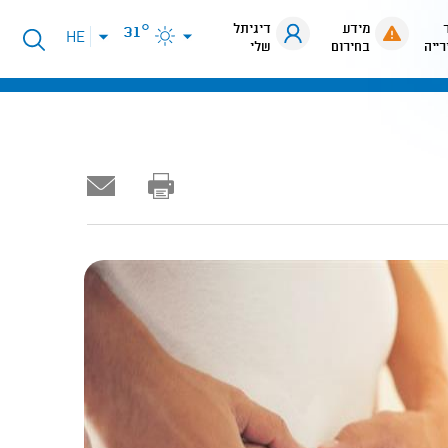
מידע
דיגיתל
31°
פתיחת
HE
רייה
בחירום
שלי
תפריט
שפות