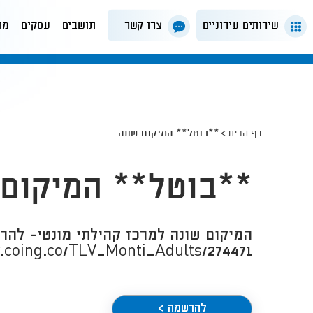
שירותים עירוניים
צרו קשר
תושבים
עסקים
מה
דף הבית
**בוטל** המיקום שונה
**בוטל** המיקום 
המיקום שונה למרכז קהילתי מונטי- לה
.coing.co/TLV_Monti_Adults/274471
להרשמה >