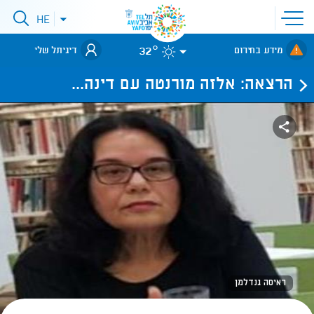
פתיחת
HE
פתיחת
תפריט
תפריט
שפות
לאתר עיריית
אתר
32°
מידע בחירום
דיגיתל שלי
תל-אביב
הרצאה: אלזה מורנטה עם דינה...
ראיסה גנדלמן