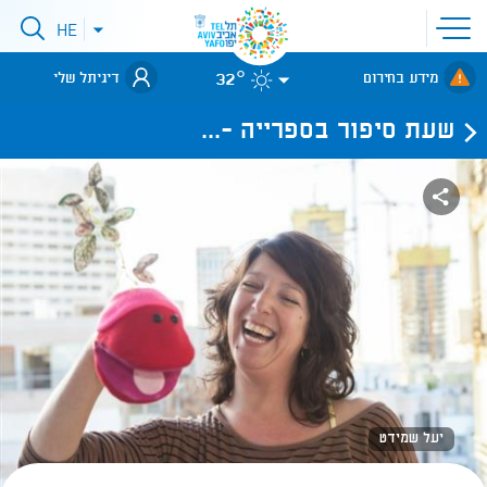
פתיחת
HE
פתיחת
תפריט
תפריט
שפות
לאתר עיריית
אתר
32°
מידע בחירום
דיגיתל שלי
תל-אביב
שעת סיפור בספרייה -...
יעל שמידט