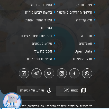
זימון תורים
העיר והעירייה
חילופי מחזיקים בארנונה
בקשה לביטול דוח
תל-קריירה
הקוד האתי ואמנת
השירות
תו חניה
שקיפות ושיתוף ציבור
תשלומים
מידע לעסקים
Open Data
הסביבה שלי
תנאי השימוש
מדיניות הפרטיות
מפות GIS
מידע על נגישות
כל הזכויות שמורות לעיריית תל-אביב-יפו, אבן גבירול 69, טלפון: