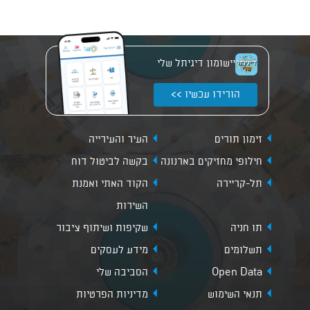
יישומון דיגיתל שלי
הורידו עכשיו >>
זימון תורים
העיר והעירייה
חילופי מחזיקים בארנונה
בקשה לביטול דוח
תל-קריירה
הקוד האתי ואמנת
השירות
תו חניה
שקיפות ושיתוף ציבור
תשלומים
מידע לעסקים
Open Data
הסביבה שלי
תנאי השימוש
מדיניות הפרטיות