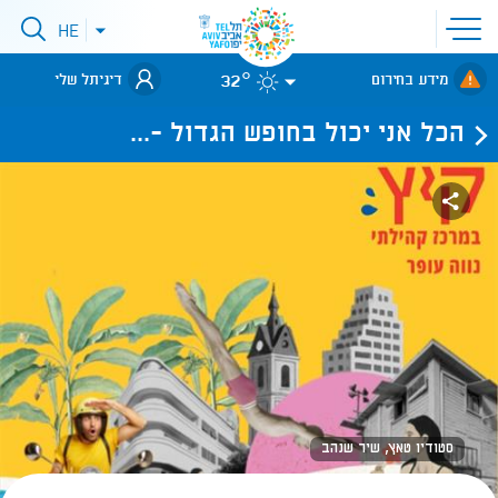
פתיחת
HE
פתיחת
תפריט
תפריט
שפות
לאתר עיריית
אתר
32°
מידע בחירום
דיגיתל שלי
תל-אביב
הכל אני יכול בחופש הגדול -...
סטודיו טאץ, שיר שנהב