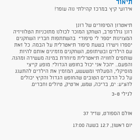
תיאור
אירועי קיץ במרכז קהילתי נוה עופר!
תיאטרון הסיפורים של רונן
רונן גולדפרב, השחקן המוכר לכולנו מתוכניות הטלוויזיה
המצוינות "ספר לי סיפור" בהשתתפות חבריו השחקנים
יספרו וישירו בשעת סיפור תיאטרלית על הבמה. כל זאת
עם הילדים ובשיתופם, השחקנים מזמינים אותם להיות
שותפים לחוויה תיאטרלית מיוחדת במינה מעשירה ומהנה.
והפעם... "הכל אני יכול בחופש הגדול". מופע קייצי
מוסיקלי, הפעלתי ומשעשע, המזמין את הילדים להתענג
על כל הדברים הטובים שהחופש הגדול והקיץ יכולים
להציע: ים, בריכה, שמש, ארטיק, טיולים וחברים.
לגילי 3-8
אולם הספורט, שז"ר 37
יום ראשון, 12.7 בשעה 17:00