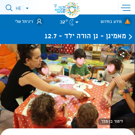
פתיחת
HE
פתיחת
תפריט
תפריט
שפות
לאתר עיריית
אתר
32°
מידע בחירום
דיגיתל שלי
תל-אביב
מאמיגן - גן הורה ילד - 12.7
לימור בן מלך