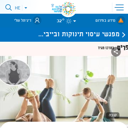
פתיחת
HE
פתיחת
תפריט
תפריט
שפות
לאתר עיריית
אתר
32°
מידע בחירום
דיגיתל שלי
תל-אביב
מפגשי עיסוי תינוקות ובייבי...
קנבה