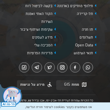
חילופי מחזיקים בארנונה
בקשה לביטול דוח
תל-קריירה
הקוד האתי ואמנת
השירות
תו חניה
שקיפות ושיתוף ציבור
תשלומים
מידע לעסקים
Open Data
הסביבה שלי
תנאי השימוש
מדיניות הפרטיות
מפות GIS
מידע על נגישות
כל הזכויות שמורות לעיריית תל-אביב-יפו, אבן גבירול 69, טלפון:
3013* מהנייד. האתר מספק מידע כללי בלבד.
אנו משתמשים בקבצי cookies לשיפור חווית הגלישה,
הנוסח המחייב הוא זה הקבוע בהוראות הדין הרלוונטיות כפי שתהיינה