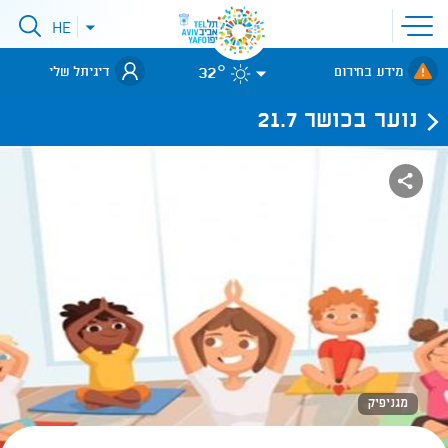
פתיחת
HE
פתיחת
תפריט
תפריט
שפות
לאתר עיריית
אתר
32°
מידע בחירום
דיגיתל שלי
תל-אביב
נוער בכושר 21.7
מגניפיק