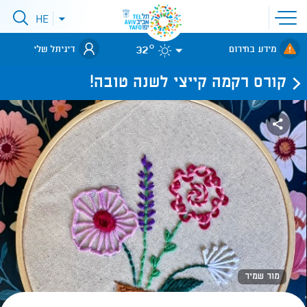
פתיחת
HE
פתיחת
תפריט
תפריט
שפות
לאתר עיריית
אתר
32°
מידע בחירום
דיגיתל שלי
תל-אביב
קורס רקמה קייצי לשנה טובה!
מור שמיר