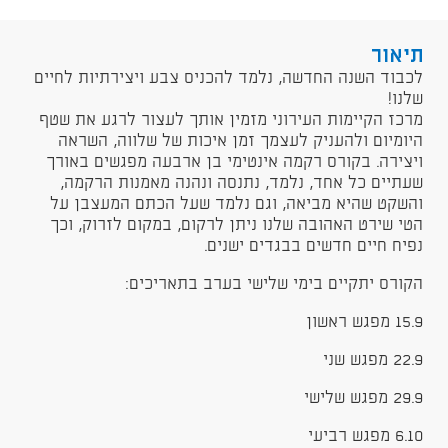
תיאור
לכבוד השנה החדשה, נלמד להכניס צבע ויצירתיות לחיים
שלנו!
מרכז הקיימות העירוני מזמין אותך לעצור לרגע את שטף
היומיום ולהעניק לעצמך זמן איכות של שלווה, השראה
ויצירה. בקורס רקמה אינטימי בן ארבעה מפגשים באורך
שעתיים כל אחד, נלמד, נתנסה ונהנה מאמנות הרקמה,
והשקט שהיא מביאה, וגם נלמד שעל הכתם המעצבן על
הטי שירט האהובה שלנו ניתן לרקום, במקום לזרוק, וכך
נפיח חיים חדשים בבגדים ישנים.
הקורס יתקיים בימי שלישי בערב בתאריכים:
15.9 מפגש ראשון
22.9 מפגש שני
29.9 מפגש שלישי
6.10 מפגש רביעי