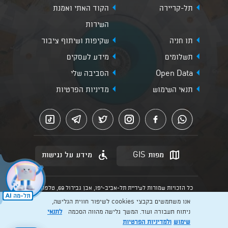
תל-קריירה
הקוד האתי ואמנת
השירות
תו חניה
שקיפות ושיתוף ציבור
תשלומים
מידע לעסקים
Open Data
הסביבה שלי
תנאי השימוש
מדיניות הפרטיות
מפות GIS
מידע על נגישות
כל הזכויות שמורות לעיריית תל-אביב-יפו, אבן גבירול 69, טלפון:
3013* מהנייד. האתר מספק מידע כללי בלבד.
אנו משתמשים בקבצי cookies לשיפור חווית הגלישה,
הנוסח המחייב הוא זה הקבוע בהוראות הדין הרלוונטיות כפי שתהיינה
בתוקף מעת לעת
ניתוח תעבורה ועוד. המשך גלישה מהווה הסכמה
לתנאי
שימוש
ולמדיניות הפרטיות
Created by: Layer. Digital studio