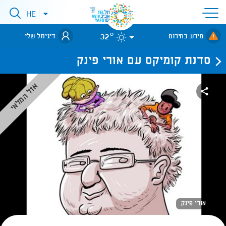
פתיחת
HE
פתיחת
תפריט
תפריט
שפות
לאתר עיריית
אתר
32°
מידע בחירום
דיגיתל שלי
תל-אביב
סדנת קומיקס עם אורי פינק
אזל המלאי
אורי פינק