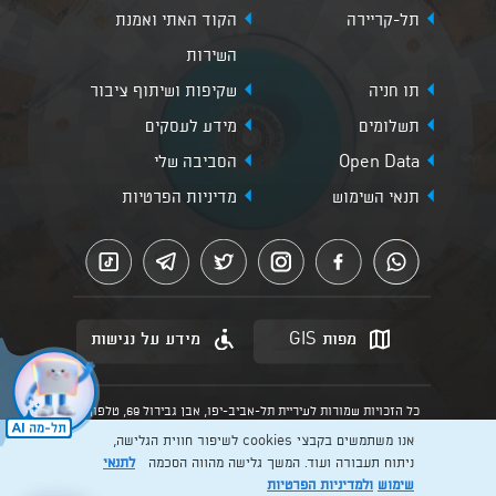
תל-קריירה
הקוד האתי ואמנת
השירות
תו חניה
שקיפות ושיתוף ציבור
תשלומים
מידע לעסקים
Open Data
הסביבה שלי
תנאי השימוש
מדיניות הפרטיות
מפות GIS
מידע על נגישות
כל הזכויות שמורות לעיריית תל-אביב-יפו, אבן גבירול 69, טלפון:
3013* מהנייד. האתר מספק מידע כללי בלבד.
אנו משתמשים בקבצי cookies לשיפור חווית הגלישה,
הנוסח המחייב הוא זה הקבוע בהוראות הדין הרלוונטיות כפי שתהיינה
בתוקף מעת לעת
ניתוח תעבורה ועוד. המשך גלישה מהווה הסכמה
לתנאי
שימוש
ולמדיניות הפרטיות
Created by: Layer. Digital studio