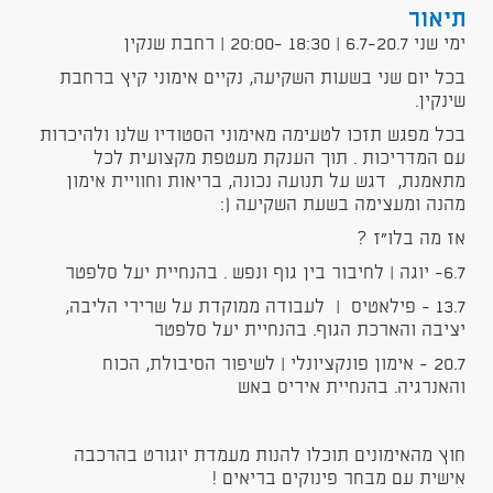
תיאור
ימי שני 6.7-20.7 | 18:30 -20:00 | רחבת שנקין
בכל יום שני בשעות השקיעה, נקיים אימוני קיץ ברחבת
שינקין.
בכל מפגש תזכו לטעימה מאימוני הסטודיו שלנו ולהיכרות
עם המדריכות . תוך הענקת מעטפת מקצועית לכל
מתאמנת, דגש על תנועה נכונה, בריאות וחוויית אימון
מהנה ומעצימה בשעת השקיעה (:
אז מה בלו"ז ?
6.7- יוגה | לחיבור בין גוף ונפש . בהנחיית יעל סלפטר
13.7 - פילאטיס | לעבודה ממוקדת על שרירי הליבה,
יציבה והארכת הגוף. בהנחיית יעל סלפטר
20.7 - אימון פונקציונלי | לשיפור הסיבולת, הכוח
והאנרגיה. בהנחיית איריס באש
חוץ מהאימונים תוכלו להנות מעמדת יוגורט בהרכבה
אישית עם מבחר פינוקים בריאים !