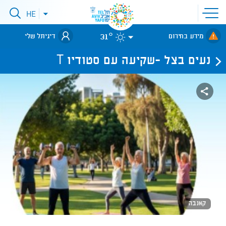
פתיחת
HE
פתיחת
תפריט
תפריט
שפות
לאתר עיריית
אתר
31°
מידע בחירום
דיגיתל שלי
תל-אביב
נעים בצל -שקיעה עם סטודיו T
קאנבה