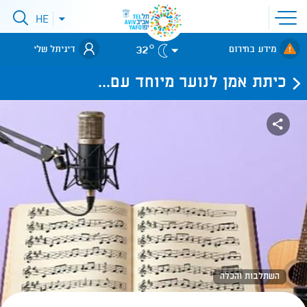
פתיחת
HE
פתיחת
תפריט
תפריט
שפות
לאתר עיריית
אתר
32°
מידע בחירום
דיגיתל שלי
תל-אביב
כיתת אמן לנוער מיוחד עם...
השתלבות והכלה