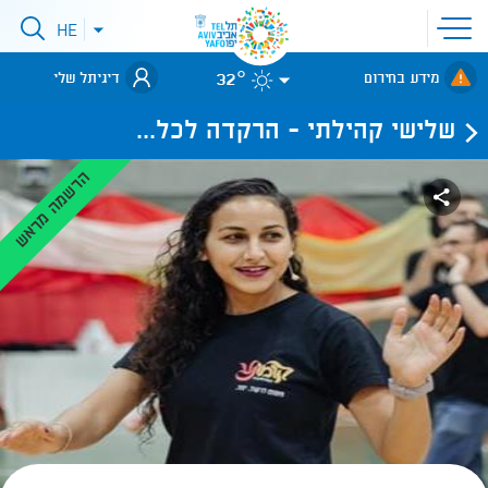
פתיחת
HE
פתיחת
תפריט
תפריט
שפות
לאתר עיריית
אתר
32°
מידע בחירום
דיגיתל שלי
תל-אביב
שלישי קהילתי - הרקדה לכל...
הרשמה מראש