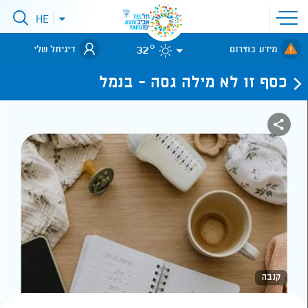
פתיחת
HE
פתיחת
תפריט
תפריט
שפות
לאתר עיריית
אתר
32°
מידע בחירום
דיגיתל שלי
תל-אביב
כסף זו לא מילה גסה - בנמל
קנבה