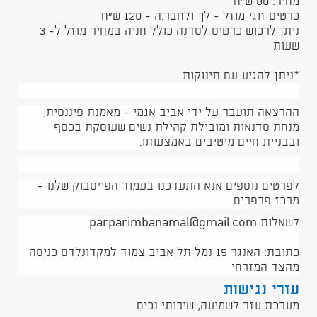
מחיר: 80 ש"ח
כרטיס זוגי מוזל - לך ולחבר.ה - 120 ש"ח
ניתן לרכוש כרטיס לסדנה כולל חניה במחיר מוזל ל- 3
שעות
*ניתן להגיע עם תינוקות
ההרצאה תועבר על ידי אביב אגמי - מאמנת פיננסית,
מנחת סדנאות ומובילת קהילת נשים שעוסקת בכסף
ובבניית חיים מיטיבים באמצעותו.
לפרטים נוספים אנא התעדכנו בעמוד הפייסבוק שלנו -
מרכז פרפרים
לשאלות parparimbanamal@gmail.com
כתובת: האנגר 15 נמל תל אביב צמוד למקדונלדס כניסה
מהצד המזרחי
עזרי נגישות
מערכת עזר לשמיעה, שירותי נכים