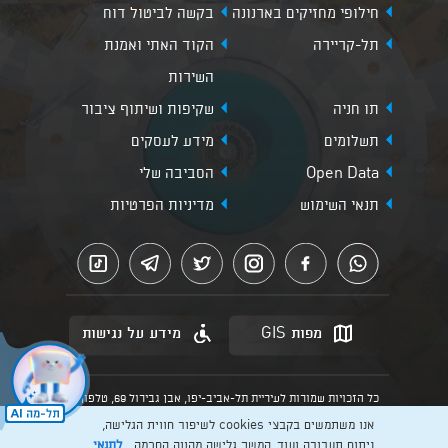
חילופי מחזיקים בארנונה
בקשה לביטול דוח
תל-קריירה
הקוד האתי ואמנת
השירות
תו חניה
שקיפות ושיתוף ציבור
תשלומים
מידע לעסקים
Open Data
הסביבה שלי
תנאי השימוש
מדיניות הפרטיות
מפות GIS
מידע על נגישות
כל הזכויות שמורות לעיריית תל-אביב-יפו, אבן גבירול 69, טלפון:
3013* מהנייד. האתר מספק מידע כללי בלבד.
אנו משתמשים בקבצי cookies לשיפור חווית הגלישה,
הנוסח המחייב הוא זה הקבוע בהוראות הדין הרלוונטיות כפי שתהיינה
בתוקף מעת לעת
ניתוח תעבורה ועוד. המשך גלישה מהווה הסכמה
לתנאי