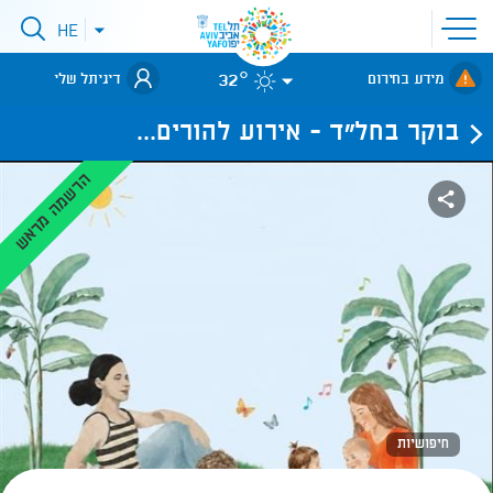
פתיחת
HE
פתיחת
תפריט
תפריט
שפות
לאתר עיריית
אתר
32°
מידע בחירום
דיגיתל שלי
תל-אביב
בוקר בחל"ד - אירוע להורים...
הרשמה מראש
חיפושיות