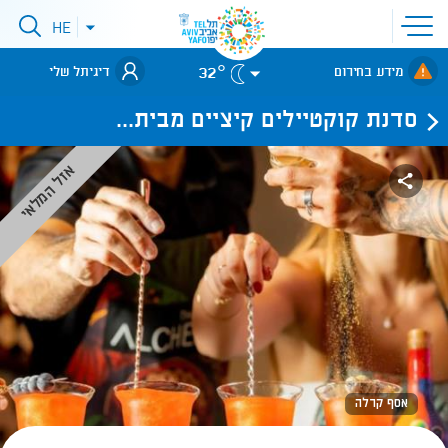
פתיחת
HE
פתיחת
תפריט
תפריט
שפות
לאתר עיריית
אתר
32°
מידע בחירום
דיגיתל שלי
תל-אביב
סדנת קוקטיילים קיציים מבית...
אזל המלאי
אסף קרלה