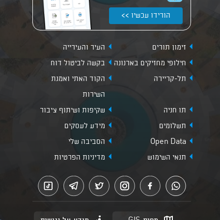
הורידו עכשיו >>
זימון תורים
העיר והעירייה
חילופי מחזיקים בארנונה
בקשה לביטול דוח
תל-קריירה
הקוד האתי ואמנת
השירות
תו חניה
שקיפות ושיתוף ציבור
תשלומים
מידע לעסקים
Open Data
הסביבה שלי
תנאי השימוש
מדיניות הפרטיות