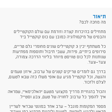
תיאור
מה מחכה לכם?
מתחילים בהיכרות קצרה וזורמת עם עולם הקוקטיילים
והבסיס של מיקסולוגיה כמובן עם כוס קוקטייל ביד
כל משתתף יכין 3 קוקטיילים שונים מחומרי גלם טריים,
סירופים ביתיים, פירות, עשבי תיבול ותוספות מפתיעות
שנותנות לכל כוס טוויסט מיוחד בליווי הדרכה צמודה,
צעד־צעד.
בדרך גם לומדים טריקים קטנים של ערבוב, איזון טעמים
והגשה, וכל קוקטייל מגיע עם אופי משלו כזה שבא לטעום,
לצלם ולזכור.
והכול בהנחיית מדריך מקצועי מטעם "האלכימאי", שמראה
איך להפוך כל ערבוב לחוויה של טעם, צבע וסטייל.
מספר המקומות מוגבל — ערב אחד במונטי שכדאי לשריין
מראש ולהגיע לשקשק, לטעום וליהנות מהקיץ כמו שצריך