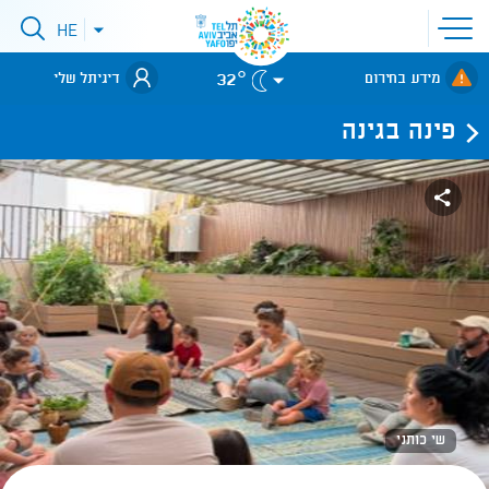
פתיחת
HE
פתיחת
תפריט
תפריט
שפות
לאתר עיריית
אתר
32°
מידע בחירום
דיגיתל שלי
תל-אביב
פינה בגינה
שי כותני