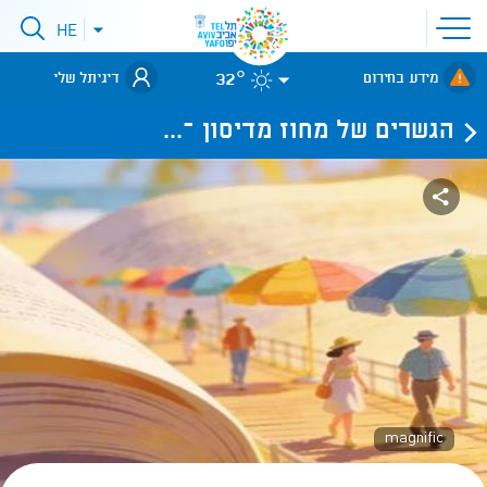
פתיחת
HE
פתיחת
תפריט
תפריט
שפות
לאתר עיריית
אתר
32°
מידע בחירום
דיגיתל שלי
תל-אביב
הגשרים של מחוז מדיסון –...
magnific