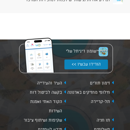
למידע אודות נגישות יש לפנות למזכירות המרכז
יישומון דיגיתל שלי
הורידו עכשיו >>
זימון תורים
העיר והעירייה
חילופי מחזיקים בארנונה
בקשה לביטול דוח
תל-קריירה
הקוד האתי ואמנת
השירות
תו חניה
שקיפות ושיתוף ציבור
תשלומים
מידע לעסקים