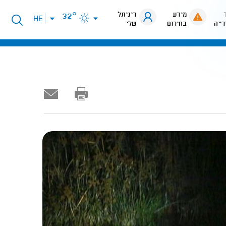
מידע
דיגיתל
32°
פתיחת
HE
רייה
בחירום
שלי
תפריט
שפות