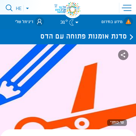
פתיחת
HE
פתיחת
תפריט
תפריט
שפות
לאתר עיריית
אתר
31°
מידע בחירום
דיגיתל שלי
תל-אביב
סדנת אומנות פתוחה עם הדס
שי כותני