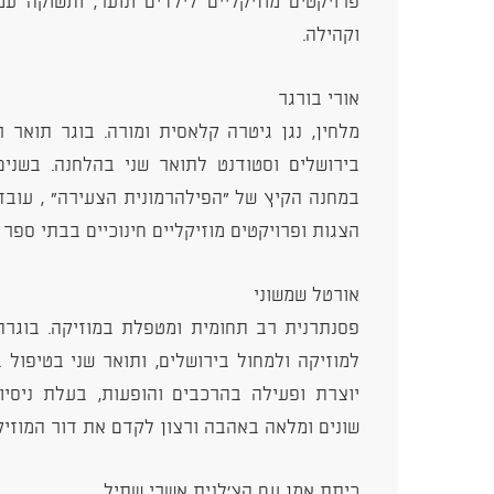
פרויקטים מוזיקליים לילדים ונוער, ותשוקה עמ
וקהילה.
אורי בורגר
מלחין, נגן גיטרה קלאסית ומורה. בוגר תואר 
בירושלים וסטודנט לתואר שני בהלחנה. בשני
במחנה הקיץ של "הפילהרמונית הצעירה" , עובד 
הצגות ופרויקטים מוזיקליים חינוכיים בבתי ספר 
אורטל שמשוני
פסנתרנית רב תחומית ומטפלת במוזיקה. בוגרת
למוזיקה ולמחול בירושלים, ותואר שני בטיפול 
יוצרת ופעילה בהרכבים והופעות, בעלת ניסי
שונים ומלאה באהבה ורצון לקדם את דור המוזיק
כיתת אמן עם הצ'לנית אשרי שתיל