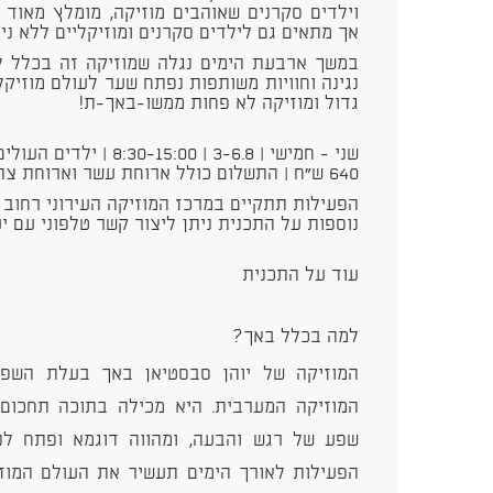
וילדים סקרנים שאוהבים מוזיקה, מומלץ מאוד ל
אך מתאים גם לילדים סקרנים ומוזיקליים ללא ניסי
במשך ארבעת הימים נגלה שמוזיקה זה בכלל ל
נגינה וחוויות משותפות נפתח שער לעולם מוזיקל
גדול ומוזיקה לא פחות ממשו-באך-ת!
שני - חמישי | 3-6.8 | 8:30-15:00 | ילדים העולים לכיתות ב׳-ו׳
640 ש״ח | התשלום כולל ארוחת עשר וארוחת צהריים
נוספות על התכנית ניתן ליצור קשר טלפוני עם יעל - 062544
עוד על התכנית
למה בכלל באך?
המוזיקה של יוהן סבסטיאן באך בעלת השפ
המוזיקה המערבית. היא מכילה בתוכה תחכום 
שפע של רגש והבעה, ומהווה דוגמא ופתח לנו
הפעילות לאורך הימים תעשיר את העולם המוזי