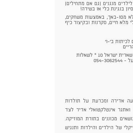
ילדים מנגנים (גם אם מתחילים)
ון בנגינת כלי או בשירה!
א מסו-באך, באמצעות משחקים,
י מלא חיים, סקרנות ובקיצור כיף
הפעילות תתקיים במרכז המוזיקה העירוני רחוב שארית ישראל 10 * לשאלות
054-3
עה אדירה ומכרעת על תולדות
ואתגר אינטלקטואלי אדיר לצד
שאים מכוננים בתורת המוזיקה.
קלי של הילדים והילדות ותנגיש