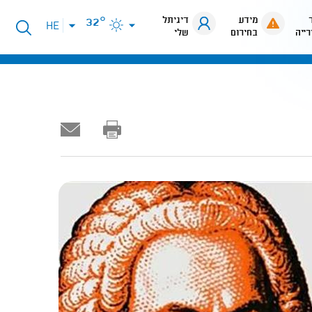
מידע
דיגיתל
32°
פתיחת
HE
רייה
בחירום
שלי
תפריט
שפות