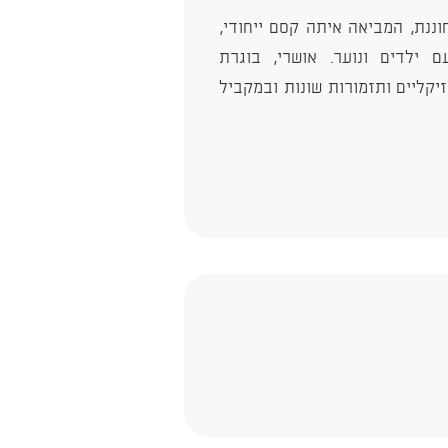
וננת, המביאה איתה קסם ייחודי,
עם ילדים ונוער. אושרי, בוגרת
קליים ותזמורות שונות ובמקביל