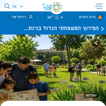
פתיחת
HE
פתיחת
תפריט
תפריט
שפות
לאתר עיריית
אתר
32°
מידע בחירום
דיגיתל שלי
תל-אביב
המירוץ המשפחתי הגדול בגינת...
קופיילוט