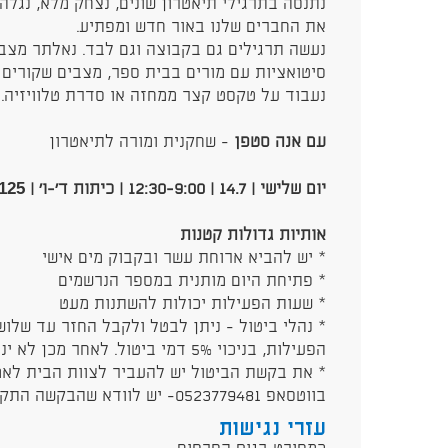
נתנסה בתרגילי תיאטרון שונים, נצחק מלא, נגלה
את החברים שלנו באור חדש ומפתיע.
נעשה תרגילים גם בקבוצה וגם לבד. נאלתר מצבים
סיטואציות עם מורים בבית ספר, מצבים שקורים ל
נעבוד על טקסט קצר ממחזה או סדרת טלוויזיה.
עם אנה סטפן
- שחקנית ומורה לתיאטרון
125 ש״ח
יום שלישי | 14.7 | 12:30-9:00 | כיתות ד׳-ו׳ |
אותיות גדולות קטנות
* יש להביא ארוחת עשר ובקבוק מים אישי
* פתיחת היום מותנית במספר הנרשמים
* שעות הפעילות יכולות להשתנות מעט
* נהלי ביטול - ניתן לבטל ולקבל החזר עד שלוש
הפעילות, בניכוי 5% דמי ביטול. לאחר מכן לא ינתן החזר.
בווטסאפ 0523779481- יש לוודא שהבקשה התקבלה על ידי צוות הבית לאמנות
עזרי נגישות