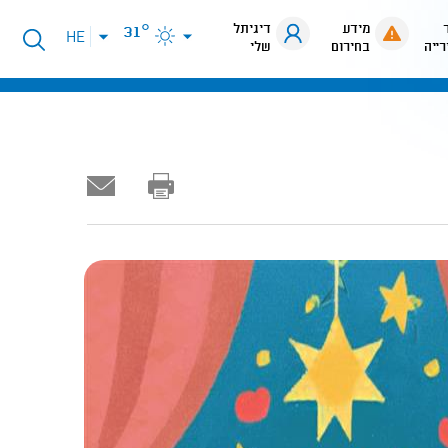
מידע
דיגיתל
31°
פתיחת
HE
רייה
בחירום
שלי
תפריט
שפות