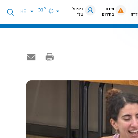
מידע
דיגיתל
31°
פתיחת
HE
רייה
בחירום
שלי
תפריט
שפות