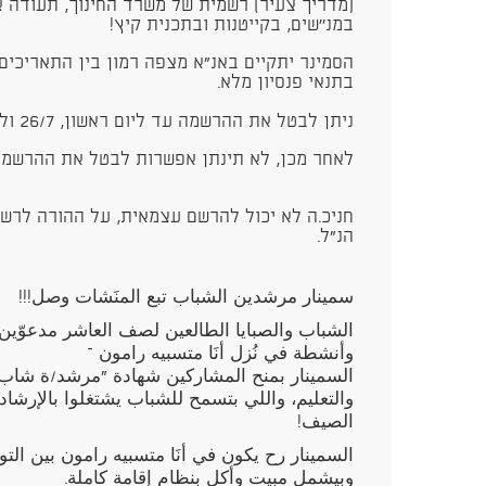
(מדריך צעיר) רשמית של משרד החינוך, תעודה 
במנ''שים, בקייטנות ובתכנית קיץ!
בתנאי פנסיון מלא.
ניתן לבטל את ההרשמה עד ליום ראשון, 26/7 ולקבל החזר כספי מלא.
לאחר מכן, לא תינתן אפשרות לבטל את ההרשמה
חניכ.ה לא יכול להרשם עצמאית, על ההורה לרשו
הנ"ל.
سمينار مرشدين الشباب تبع المنَشات وصل!!!
الشباب والصبايا الطالعين لصف العاشر مدعوّين ين
وأنشطة في نُزل أنَا متسبيه رامون –
السمينار بمنح المشاركين شهادة “مرشد/ة شاب/ة
والتعليم، واللي بتسمح للشباب يشتغلوا بالإرشاد
الصيف!
السمينار رح يكون في أنَا متسبيه رامون بين التواريخ 16/8–
وبيشمل مبيت وأكل بنظام إقامة كاملة.