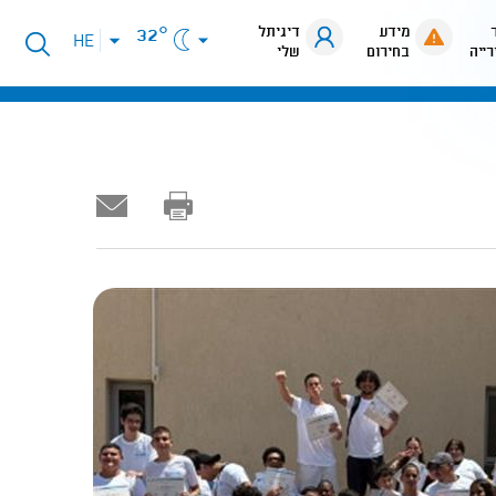
מידע
דיגיתל
32°
פתיחת
HE
רייה
בחירום
שלי
תפריט
שפות