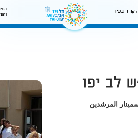
העיר
 קורה בעיר
והעי
לאתר עיריית תל-אביב
ש לב יפו
سمينار المرشدين