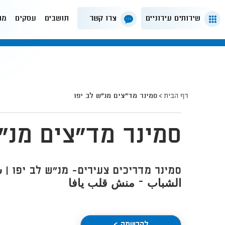
שירותים עירוניים
צרו קשר
תושבים
עסקים
מה
דף הבית
סמינר מד"צים מנ"ש לב יפו
סמינר מד"צים מנ"
סמינר מדריכים צעירים- מנ"ש לב יפו | 
الشباب – منش قلب يافا
להרשמה >