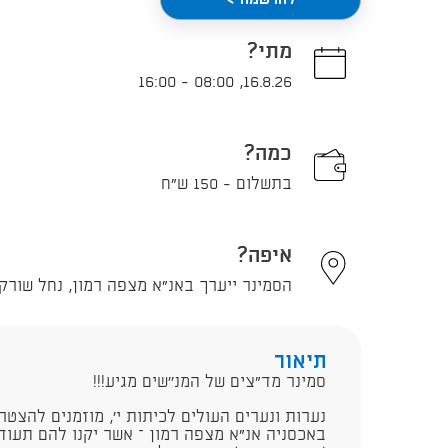
מתי?
16:00
-
08:00
,
16.8.26
כמה?
בתשלום - 150 ש"ח
איפה?
הסמינר ייערך באנ"א מצפה רמון, נחל שורק 1, תל אביב - יפ
תיאור
סמינר מד"צים של המנ''שים מגיע!!!
נערות ונערים העולים לכיתות י', מוזמנים להצטר
באכסניה אנ"א מצפה רמון – אשר יקנו להם תעוד