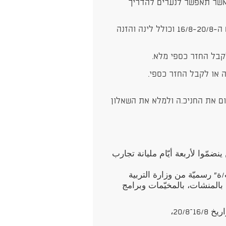
אשר תאפשר לנערים להדריך
הסמינר יתקיים באנ"א מצפה רמון בין התאריכים ה-16/8-20/8 וכולל לינה והזנה
 או לקבל החזר כספי.
ם את החניכ.ה ולמלא את השאלון
ضمّوا لأربعة أيّام مليانة تجارب
” رسميّة من وزارة التربية
 بالمنشات، بالمخيّمات وبرامج
20/8،