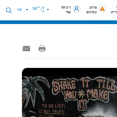
מידע
דיגיתל
32°
פתיחת
HE
רייה
בחירום
שלי
תפריט
שפות