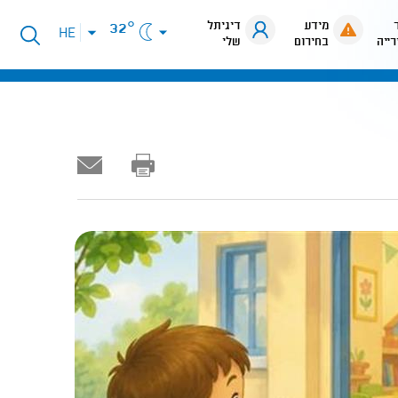
מידע
דיגיתל
32°
פתיחת
HE
רייה
בחירום
שלי
תפריט
שפות