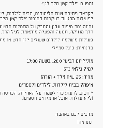
והפעם: ״ילד קטן הלך לגן״.
לקראת פתיחת שנת הלימודים, הבית לילדות, לי
לפעילות מרגשת בעקבות הסיפור “ילד קטן הלך ל
נחווה יחד סיפור עדין ומחבק על התחלות חדשות,
דרך מוזיקה, תנועה והפעלה מותאמת לגיל הרך.
פעילות מושלמת לילדים שעולים לגן חדש או מ
בהנחיית: סיגל סמיילי
מתי? יום רביעי 26.8, בשעה 17:00
למי? גילאי 3–5
מחיר: 25 ש"ח (ילד + הורה)
איפה? בבית לילדות, לילדים ולספרים
* חשוב לדעת: כדי לשמור על האווירה, הכניסה 
(ללא עגלות, אוכל או מלווים נוספים).
מחכים לכם באהבה,
נתראה!