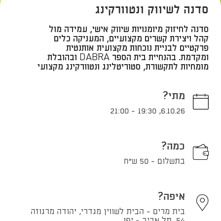
סדנה לשיווק ונטוורקינג
סדנה לחיזוק מיומנויות שיווק אישי, עמידה מול
קהל ויצירת קשרים מקצועיים, המעניקה כלים
פרקטיים לבניית נוכחות מקצועית אותנטית
ומקדמת. בהנחיית בית הספר DABRA ובהובלת
מומחיות לתקשורת, סטוריטלינג ונטוורקינג מקצועי
מתי?
21:00
-
19:30
,
6.10.26
כמה?
בתשלום - 50 ש"ח
איפה?
בית מרים - הבית לשווין מגדרי, יהודה מרגוזה
54, תל אביב - יפו