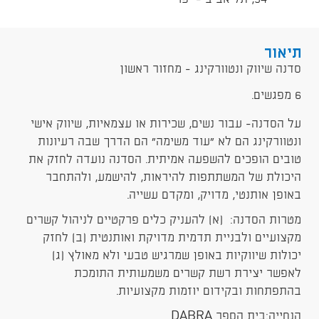
תיאור
סדנה שיווק ונטוורקינג - מחזור ראשון
6 מפגשים.
על הסדנה- עבור נשים, שכירות או עצמאיות, שיווק אישי
ונטוורקינג הם לא “עוד משימה” הם הדרך שבה רעיונות
טובים הופכים להשפעה אמיתית. הסדנה נועדה לחזק את
היכולת של המשתתפות להיראות, להישמע, ולהתחבר
באופן אותנטי, מדויק, ומקדם עשייה.
מטרות הסדנה: (א) להעניק כלים פרקטיים לניהול קשרים
מקצועיים ולבניית תדמית מדויקת ואותנטית (ב) לחזק
יכולות שיווקיות באופן שמרגיש טבעי ולא מאולץ (ג)
לאפשר יצירת רשת קשרים משמעותית התומכת
בהתפתחות ובקידום יוזמות מקצועיות.
הנחייה:בית הספר DABRA