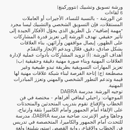
ورشة تسويق وتشبيك (نتووركينغ)
6 لقاءات
عن الورشة - بالنسبة للنساء، الأجيرات أو العاملات
المستقلات، فإن التسويق الشخصي والتشبيك ليسا مجرد
"مهمة إضافية"، بل الطريق الذي يحوّل الأفكار الجيدة إلى
تأثير حقيقي. تهدف الورشة إلى تعزيز قدرة المشارِكات
على الظهور، إيصال مواقفهن وآرائهن، بناء العلاقات
بشكل صادق، دقيق، فعّال ويدعم الإنجاز والتقدّم.
أهداف الورشة: (أ) تزويد المشارِكات بأدوات عملية لإدارة
العلاقات المهنية وبناء صورة مهنية دقيقة وحقيقية (ب)
تعزيز المهارات التسويقية بطريقة تبدو طبيعية وغير
مصطنعة (ج) إتاحة الفرصة لبناء شبكة علاقات مهنية لها
قيمة وتدعم التطور الشخصي والمهني وتعزز المبادرات
المهنية.
توجيه الورشة: مدرسة DABRA
الموجهات: راحيلي ليفافي أفراهام - مختصة في فن
الخطاب والإقناع. تقوم بتدريب المتحدثين والمتحدثات
على الإلقاء أمام الجمهور وأمام الكاميرا بثقة وارتياح،
وجاهيًا وعبر الإنترنت. صاحبة مدرسة DABRA، مدرسة
للتحدث أمام الجمهور والكاميرا، المتخصصة في تدريس
فن الخطاب والإقناع، رواية القصص (ستوريتيلينغ) ولغة