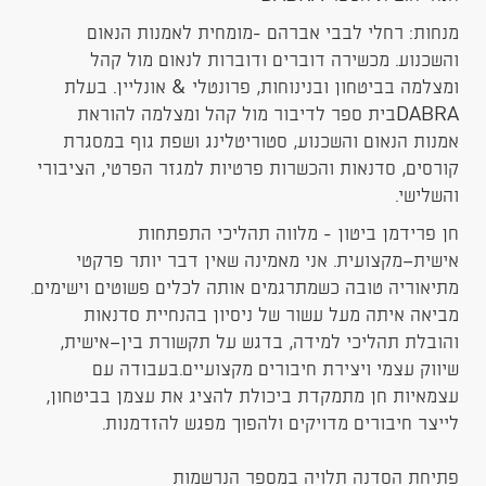
מנחות: רחלי לבבי אברהם -מומחית לאמנות הנאום
והשכנוע. מכשירה דוברים ודוברות לנאום מול קהל
ומצלמה בביטחון ובנינוחות, פרונטלי & אונליין. בעלת
DABRAבית ספר לדיבור מול קהל ומצלמה להוראת
אמנות הנאום והשכנוע, סטוריטלינג ושפת גוף במסגרת
קורסים, סדנאות והכשרות פרטיות למגזר הפרטי, הציבורי
והשלישי.
חן פרידמן ביטון - מלווה תהליכי התפתחות
אישית־מקצועית. אני מאמינה שאין דבר יותר פרקטי
מתיאוריה טובה כשמתרגמים אותה לכלים פשוטים וישימים.
מביאה איתה מעל עשור של ניסיון בהנחיית סדנאות
והובלת תהליכי למידה, בדגש על תקשורת בין־אישית,
שיווק עצמי ויצירת חיבורים מקצועיים.בעבודה עם
עצמאיות חן מתמקדת ביכולת להציג את עצמן בביטחון,
לייצר חיבורים מדויקים ולהפוך מפגש להזדמנות.
פתיחת הסדנה תלויה במספר הנרשמות