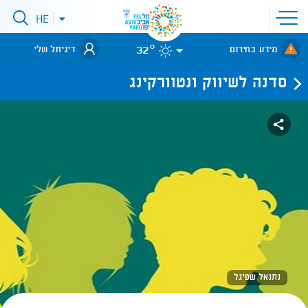
פתיחת
HE
פתיחת
תפריט
תפריט
שפות
לאתר עיריית
אתר
32°
מידע בחירום
דיגיתל שלי
תל-אביב
סדנה לשיווק ונטוורקינג
נתנאל שפיגל