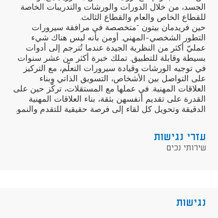
الجسد، من خلال الدورات والورشات والتدريبات الخاصة
للقطاع الخاص والعام والقطاع الثالث.
حين فريدمان بيتون –متخصصة في مرافقة سيرورات
التطور الشخصي-المهني. أومن بأنه ليس هناك شيء
عمليّ أكثر من النظرية الجيدة عندما تُترجم إلى أدوات
بسيطة وقابلة للتطبيق. تملك خبرة أكثر من عشر سنوات
في توجيه الورشات وقيادة سيرورات التعلّم، مع التركيز
على التواصل بين الأشخاص، التسويق الذاتي وبناء
العلاقات المهنية. في عملها مع المستقلات، تركّز حين على
القدرة على تقديم أنفسهن بثقة، بناء العلاقات المهنية
الدقيقة وتحويل كل لقاء إلى فرصة حقيقية للتقدم والنمو.
עזרי נגישות
שירותי נכים
נגישות