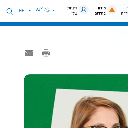
מידע
דיגיתל
31°
פתיחת
HE
רייה
בחירום
שלי
תפריט
שפות