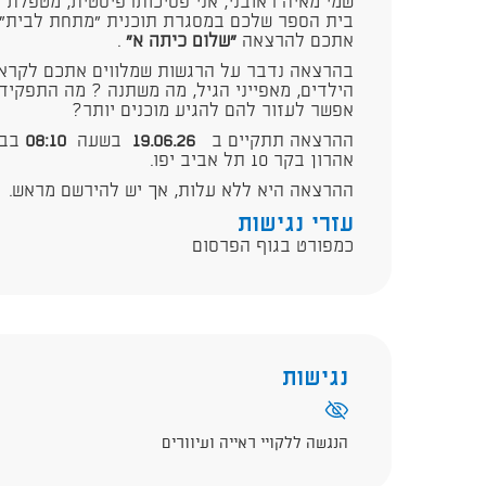
שמי מאיה ראובני, אני פסיכותרפיסטית, מטפלת זו
בית הספר שלכם במסגרת תוכנית "מתחת לבית" של
אתכם להרצאה
"שלום כיתה א"
.
בהרצאה נדבר על הרגשות שמלווים אתכם לקראת
הילדים, מאפייני הגיל, מה משתנה ? מה התפקיד
אפשר לעזור להם להגיע מוכנים יותר?
ההרצאה תתקיים ב
19.06.26
בשעה
8:10
0
בבי
אהרון בקר 10 תל אביב יפו.
ההרצאה היא ללא עלות, אך יש להירשם מראש.
עזרי נגישות
כמפורט בגוף הפרסום
נגישות
הנגשה ללקויי ראייה ועיוורים