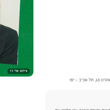
צילום: טלי רז
ב - יפו