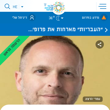
פתיחת
HE
פתיחת
תפריט
תפריט
שפות
לאתר עיריית
אתר
31°
מידע בחירום
דיגיתל שלי
תל-אביב
"העבריות" מארחות את פרופ'...
הרשמה מראש
עמרי הרצוג