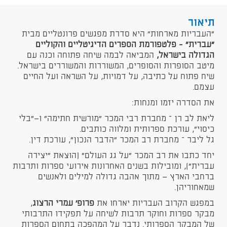
תיאור
"העבריות מארחות" היא סדרת מפגשים פרונטליים מבית
"עברית" - פלטפורמת הספרים הדיגיטליים והקוליים
הגדולה בישראל,
המביאה לבמה שיחה פתוחה וכנה עם
מיטב הסופרות והסופרים, המשוררות והמשוררים בישראל.
שיח פתוח על כתיבה, על דמויות, על השראה ועל החיים
עצמם.
את הסדרה יזמו ומנחות:
ליאת לב רן – מחברת רבי המכר "מורשית חתימה" ו־"בלי
כיסוי", עורכת ספרותית ומלווה כותבים.
גל ליבר – מחברת רב המכר "הדבר הנכון", עורכת דין.
יחד כתבו את רב המכר "על גג העולם" (הוצאת "יצירה
עברית"), ומובילות בשנים האחרונות אירועי ספרות ותרבות
ברחבי הארץ — מתוך אהבה גדולה למילים ולאנשים
שמאחוריהן.
במפגש הקרוב העבריות יארחו את
פרופ׳ עמרי הרצוג
,
מבקר ספרות וחוקר תרבות לשיחה על תפקידו התרבותי
של המבקר הספרותי. נדבר על המהפכה בתחום הספרות