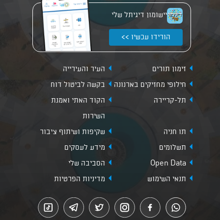
יישומון דיגיתל שלי
הורידו עכשיו >>
זימון תורים
העיר והעירייה
חילופי מחזיקים בארנונה
בקשה לביטול דוח
תל-קריירה
הקוד האתי ואמנת
השירות
תו חניה
שקיפות ושיתוף ציבור
תשלומים
מידע לעסקים
Open Data
הסביבה שלי
תנאי השימוש
מדיניות הפרטיות