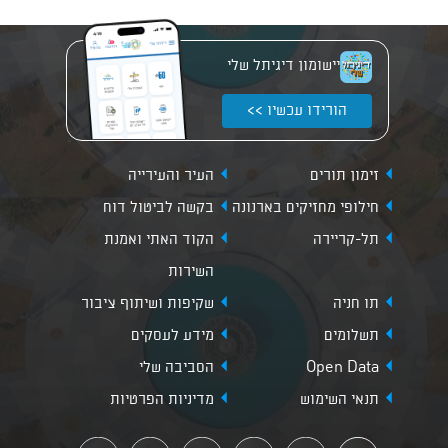
יישומון דיגיתל שלי
הורידו עכשיו >>
זימון תורים
העיר והעירייה
חילופי מחזיקים בארנונה
בקשה לביטול דוח
תל-קריירה
הקוד האתי ואמנת
השירות
תו חניה
שקיפות ושיתוף ציבור
תשלומים
מידע לעסקים
Open Data
הסביבה שלי
תנאי השימוש
מדיניות הפרטיות