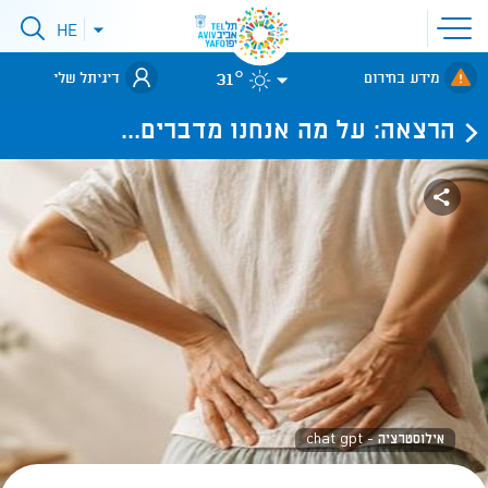
פתיחת
HE
פתיחת
תפריט
תפריט
שפות
לאתר עיריית
אתר
31°
מידע בחירום
דיגיתל שלי
תל-אביב
הרצאה: על מה אנחנו מדברים...
אילוסטרציה - chat gpt