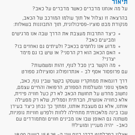
תיאור
על מה אנחנו מדברים כאשר מדברים על כאב?
בהרצאה זו נצלול אל תוך עולמו המורכב של הכאב,
מנקודת מבט סוציו-פסיכולוגית, תוך התבוננות בשאלות:
כיצד התרבות מעצבת את הדרך שבה אנו מרגישים
ומביעים כאב?
מדוע אנו נלחמים בכאב? ולעיתים גם נאחזים בו?
האם הכאב הוא רק הרסני? או שיש בו גם מימד
יצרני?
מה הקשר בין סבל לגוף, זהות ומשמעות?
עם פרופסור אסף לב - אנתרופולוג וסוציולוג ספורט
דרך דוגמאות ממחקריו שעסקו בקשר שבין גוף, כאב,
מאמץ גופני ומעולמות הספורט, הרפואה והחיים עצמם,
נחשוב מחדש על תחושת הכאב לא רק כעל חוויה פיזית,
אלא כחוויה אנושית, חברתית וסמלית, שלא רק מפעילה
אותנו, אלא גם מעצבת אותנו, ומתוך כך נבחן כיצד בעידן
שבו בינה מלאכותית מתחילה ללוות ולפרש חוויות גופניות,
משתנה גם האופן שבו אנו מבינים חווים ומתמודדים עם
כאב- יהיה מעניין ומועיל!!!
אצלנו בפרלמנט דרהי ביום שני ה- 15.6.26 בשעה 18:00