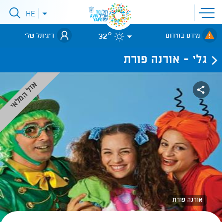
פתיחת
HE
פתיחת
תפריט
תפריט
שפות
לאתר עיריית
אתר
32°
מידע בחירום
דיגיתל שלי
תל-אביב
גלי - אורנה פורת
אזל המלאי
אורנה פורת