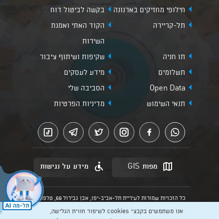
חילופי מחזיקים בארנונה
בקשה לביטול דוח
תל-קריירה
הקוד האתי ואמנת
השירות
תו חניה
שקיפות ושיתוף ציבור
תשלומים
מידע לעסקים
Open Data
הסביבה שלי
תנאי השימוש
מדיניות הפרטיות
מפות GIS
מידע על נגישות
כל הזכויות שמורות לעיריית תל-אביב-יפו, אבן גבירול 69, טלפון:
3013* מהנייד. האתר מספק מידע כללי בלבד.
אנו משתמשים בקבצי cookies לשיפור חווית הגלישה,
הנוסח המחייב הוא זה הקבוע בהוראות הדין הרלוונטיות כפי שתהיינה