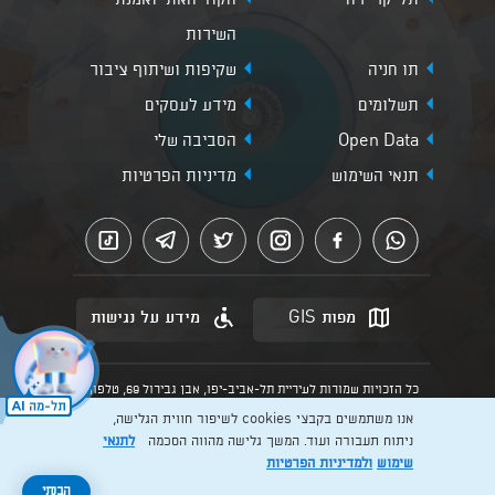
תל-קריירה
הקוד האתי ואמנת
השירות
תו חניה
שקיפות ושיתוף ציבור
תשלומים
מידע לעסקים
Open Data
הסביבה שלי
תנאי השימוש
מדיניות הפרטיות
מפות GIS
מידע על נגישות
כל הזכויות שמורות לעיריית תל-אביב-יפו, אבן גבירול 69, טלפון:
3013* מהנייד. האתר מספק מידע כללי בלבד.
אנו משתמשים בקבצי cookies לשיפור חווית הגלישה,
הנוסח המחייב הוא זה הקבוע בהוראות הדין הרלוונטיות כפי שתהיינה
בתוקף מעת לעת
ניתוח תעבורה ועוד. המשך גלישה מהווה הסכמה
לתנאי
שימוש
ולמדיניות הפרטיות
Created by: Layer. Digital studio
להרשמה >
הבנתי