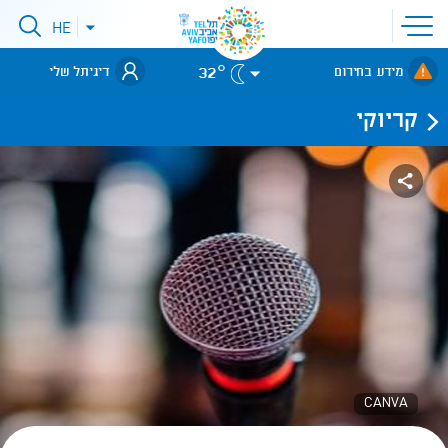
פתיחת
HE
פתיחת
תפריט
תפריט
שפות
לאתר עיריית
אתר
32°
מידע בחירום
דיגיתל שלי
תל-אביב
קריוקי
CANVA